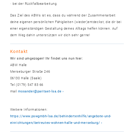
bei der Rückfallbearbeitung.
Das Ziel des ABWs ist es, dass du während der Zusammenarbeit
deine eigenen persönlichen Fähigkeiten (wieder)entdeckst, die dir bei
einer eigenständigen Gestaltung deines Alltags helfen können. Auf
dem Weg dahin unterstützen wir dich sehr gerne!
Kontakt
Wir sind umgezogen! Ihr findet uns nun hier:
ABW Halle
Merseburger Straße 246
06130 Halle (Saale)
Tel (0179) 547 83 66
mail
mosander@paritaet-lsa.de
Weitere Informationen:
https://www.pswgmbh-lsa.de/behindertenhilfe/angebote-und-
einrichtungen/betreutes-wohnen-halle-und-merseburg/