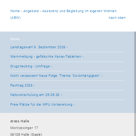
Home
›
Angebote
›
Assistenz und Begleitung im eigenen Wohnen
(ABW)
nach oben
News
Landtagswahl 6. September 2026
Warnmeldung - gefälschte Xanax-Tabletten
Drugchecking - Umfrage
Nicht verpassen! Neue Folge: Thema "Co-Anhängigkeit"
Fachtag 2026
Naloxonschulung am 28.08.26
Freie Plätze für die MPU Vorbereitung
drobs Halle
Moritzzwinger 17
06108 Halle (Saale)