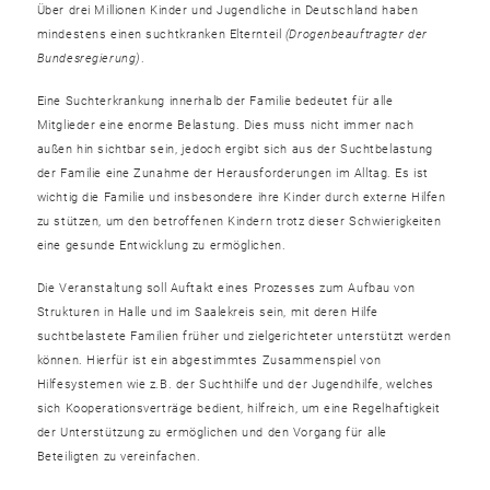
Über drei Millionen Kinder und Jugendliche in Deutschland haben
mindestens einen suchtkranken Elternteil
(Drogenbeauftragter der
Bundesregierung)
.
Eine Suchterkrankung innerhalb der Familie bedeutet für alle
Mitglieder eine enorme Belastung. Dies muss nicht immer nach
außen hin sichtbar sein, jedoch ergibt sich aus der Suchtbelastung
der Familie eine Zunahme der Herausforderungen im Alltag. Es ist
wichtig die Familie und insbesondere ihre Kinder durch externe Hilfen
zu stützen, um den betroffenen Kindern trotz dieser Schwierigkeiten
eine gesunde Entwicklung zu ermöglichen.
Die Veranstaltung soll Auftakt eines Prozesses zum Aufbau von
Strukturen in Halle und im Saalekreis sein, mit deren Hilfe
suchtbelastete Familien früher und zielgerichteter unterstützt werden
können. Hierfür ist ein abgestimmtes Zusammenspiel von
Hilfesystemen wie z.B. der Suchthilfe und der Jugendhilfe, welches
sich Kooperationsverträge bedient, hilfreich, um eine Regelhaftigkeit
der Unterstützung zu ermöglichen und den Vorgang für alle
Beteiligten zu vereinfachen.