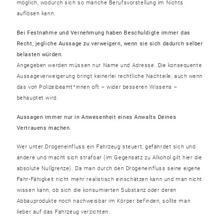
möglich, wodurch sich so manche Berufsvorstellung im Nichts
auflösen kann.
Bei Festnahme und Vernehmung haben Beschuldigte immer das
Recht, jegliche Aussage zu verweigern, wenn sie sich dadurch selber
belasten würden.
Angegeben werden müssen nur Name und Adresse. Die konsequente
Aussageverweigerung bringt keinerlei rechtliche Nachteile, auch wenn
das von Polizeibeamt*innen oft – wider besseren Wissens –
behauptet wird.
Aussagen immer nur in Anwesenheit eines Anwalts Deines
Vertrauens machen.
Wer unter Drogeneinfluss ein Fahrzeug steuert, gefährdet sich und
andere und macht sich strafbar (im Gegensatz zu Alkohol gilt hier die
absolute Nullgrenze). Da man durch den Drogeneinfluss seine eigene
Fahr-Fähigkeit nicht mehr realistisch einschätzen kann und man nicht
wissen kann, ob sich die konsumierten Substanz oder deren
Abbauprodukte noch nachweisbar im Körper befinden, sollte man
lieber auf das Fahrzeug verzichten.