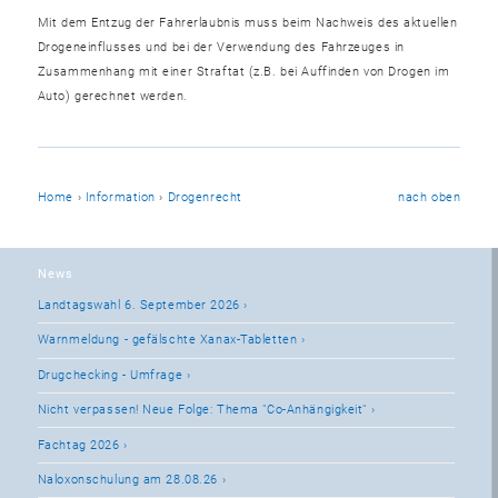
Mit dem Entzug der Fahrerlaubnis muss beim Nachweis des aktuellen
Drogeneinflusses und bei der Verwendung des Fahrzeuges in
Zusammenhang mit einer Straftat (z.B. bei Auffinden von Drogen im
Auto) gerechnet werden.
Home
›
Information
›
Drogenrecht
nach oben
News
Landtagswahl 6. September 2026
Warnmeldung - gefälschte Xanax-Tabletten
Drugchecking - Umfrage
Nicht verpassen! Neue Folge: Thema "Co-Anhängigkeit"
Fachtag 2026
Naloxonschulung am 28.08.26