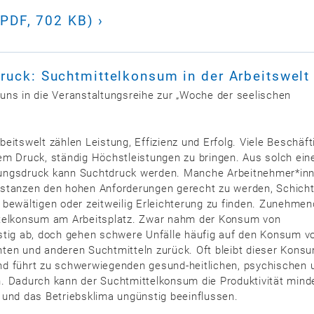
(PDF, 702 KB)
druck:
Suchtmittelkonsum in der Arbeitswelt
uns in die Veranstaltungsreihe zur „Woche der seelischen
eitswelt zählen Leistung, Effizienz und Erfolg. Viele Beschäft
em Druck, ständig Höchstleistungen zu bringen. Aus solch ei
ungsdruck kann Suchtdruck werden. Manche Arbeitnehmer*in
stanzen den hohen Anforderungen gerecht zu werden, Schicht
 bewältigen oder zeitweilig Erleichterung zu finden. Zunehmen
ttelkonsum am Arbeitsplatz. Zwar nahm der Konsum von
stig ab, doch gehen schwere Unfälle häufig auf den Konsum v
ten und anderen Suchtmitteln zurück. Oft bleibt dieser Kons
d führt zu schwerwiegenden gesund-heitlichen, psychischen 
. Dadurch kann der Suchtmittelkonsum die Produktivität mind
 und das Betriebsklima ungünstig beeinflussen.