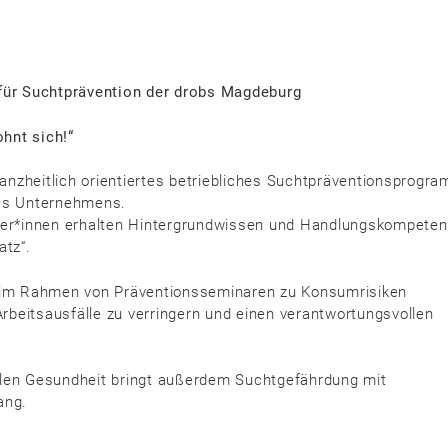
 für Suchtprävention der drobs Magdeburg
hnt sich!“
anzheitlich orientiertes betriebliches Suchtpräventionsprogr
nes Unternehmens.
lder*innen erhalten Hintergrundwissen und Handlungskompeten
tz“.
im Rahmen von Präventionsseminaren zu Konsumrisiken
 Arbeitsausfälle zu verringern und einen verantwortungsvollen
alen Gesundheit bringt außerdem Suchtgefährdung mit
ang.