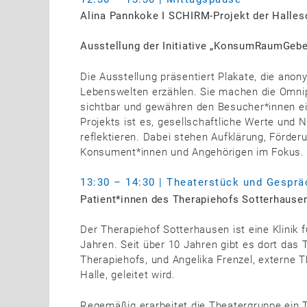
Alina Pannkoke
I SCHIRM-Projekt der Halle
Ausstellung der Initiative „KonsumRaumGeb
Die Ausstellung präsentiert Plakate, die ano
Lebenswelten erzählen. Sie machen die Omnip
sichtbar und gewähren den Besucher*innen ein
Projekts ist es, gesellschaftliche Werte und
reflektieren. Dabei stehen Aufklärung, Förder
Konsument*innen und Angehörigen im Fokus.
13:30 – 14:30 | Theaterstück und Gesprä
Patient*innen des Therapiehofs Sotterhause
Der Therapiehof Sotterhausen ist eine Klini
Jahren. Seit über 10 Jahren gibt es dort das 
Therapiehofs, und Angelika Frenzel, externe 
Halle, geleitet wird.
Regemäßig erarbeitet die Theatergruppe ein T