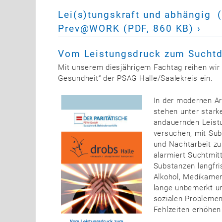
Lei(s)tungskraft und abhängig 
Prev@WORK (PDF, 860 KB)
Vom Leistungsdruck zum Sucht
Mit unserem diesjährigem Fachtag reihen wir 
Gesundheit“ der PSAG Halle/Saalekreis ein.
In der modernen Arb
stehen unter stark
andauernden Leist
versuchen, mit Sub
und Nachtarbeit zu
alarmiert Suchtmi
Substanzen langfri
Alkohol, Medikamen
lange unbemerkt un
sozialen Problemen
Fehlzeiten erhöhen