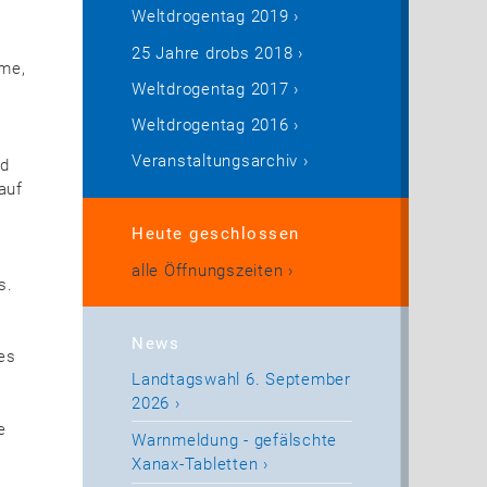
Weltdrogentag 2019
25 Jahre drobs 2018
eme,
Weltdrogentag 2017
Weltdrogentag 2016
Veranstaltungsarchiv
nd
auf
Heute geschlossen
alle Öffnungszeiten
s.
News
es
Landtagswahl 6. September
2026
e
Warnmeldung - gefälschte
Xanax-Tabletten