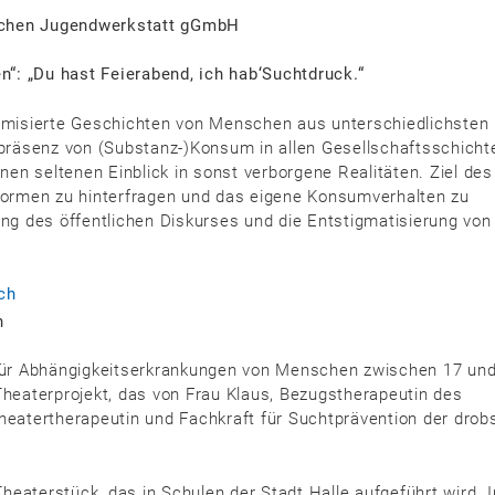
schen Jugendwerkstatt gGmbH
en“:
„Du hast Feierabend, ich hab‘Suchtdruck.“
nymisierte Geschichten von Menschen aus unterschiedlichsten
räsenz von (Substanz-)Konsum in allen Gesellschaftsschicht
en seltenen Einblick in sonst verborgene Realitäten. Ziel des
 Normen zu hinterfragen und das eigene Konsumverhalten zu
ung des öffentlichen Diskurses und die Entstigmatisierung von
ch
n
k für Abhängigkeitserkrankungen von Menschen zwischen 17 un
Theaterprojekt, das von Frau Klaus, Bezugstherapeutin des
Theatertherapeutin und Fachkraft für Suchtprävention der drob
heaterstück, das in Schulen der Stadt Halle aufgeführt wird. 