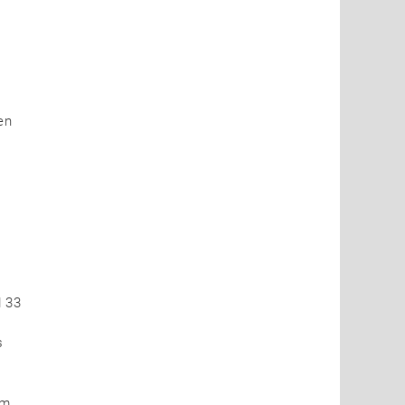
en
d 33
s
Im