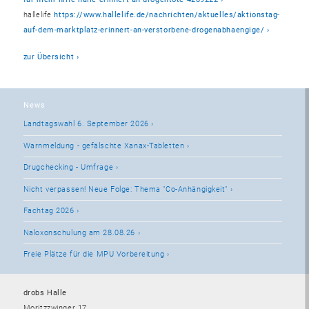
hallelife
https://www.hallelife.de/nachrichten/aktuelles/aktionstag-
auf-dem-marktplatz-erinnert-an-verstorbene-drogenabhaengige/
zur Übersicht
News
Landtagswahl 6. September 2026
Warnmeldung - gefälschte Xanax-Tabletten
Drugchecking - Umfrage
Nicht verpassen! Neue Folge: Thema "Co-Anhängigkeit"
Fachtag 2026
Naloxonschulung am 28.08.26
Freie Plätze für die MPU Vorbereitung
drobs Halle
Moritzzwinger 17