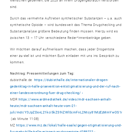
Menschen gedenken, die 2025 an ihrem Drogengebrauch verstorben
sind.
Durch das vermehrte Auftreten synthetischer Substanzen – u.a. auch
synthetische Opioide – wird bundesweit das Thema Drugchecking und
Substanzanalyse größere Bedeutung finden müssen. Hierzu wird es
zwischen 13 – 17 Uhr verschiedene Reder*innenbeiträge geben.
Wir möchten darauf aufmerksam machen, dass jeder Drogentote
einer
zu viel
ist und möchten Euch einladen mit uns ins Gespräch zu
kommen.
Nachtrag: Pressemitteilungen zum Tag:
dubisthalle.de
https://dubisthalle.de/internationaler-drogen-
gedenktag-in-halle-praevention-entstigmatisierung-und-der-ruf-nach-
einer-landesverordnung-fuer-drug-checking/
MDR
https://www.ardmediathek.de/video/mdr-sachsen-anhalt-
heute/mdr-sachsen-anhalt-heute-vom-21-
juli/mdr/Y3JpZDovL21kci5kZS9iZWl0cmFnL2Ntcy81MzEzMmYwOS1mYTZl
(ab Minute 11:08)
MZ
https://www.mz.de/lokal/halle-saale/gegen-stigmatisierung-und-
fur-mehr-hilfe-halle-erinnert-an-drogentote-4289222