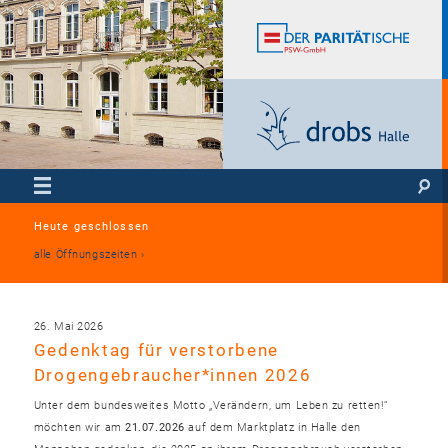
Heute geschlossen
alle Öffnungszeiten
26. Mai 2026
Gedenktag für verstorbene
Drogengebraucher*innen 2026
Unter dem bundesweites Motto „Verändern, um Leben zu retten!“
möchten wir am
21.07.2026
auf dem Marktplatz in Halle den