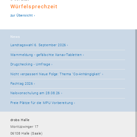
Würfelsprechzeit
zur Übersicht
News
Landtagswahl 6. September 2026
Warnmeldung - gefälschte Xanax-Tabletten
Drugchecking - Umfrage
Nicht verpassen! Neue Folge: Thema "Co-Anhängigkeit"
Fachtag 2026
Naloxonschulung am 28.08.26
Freie Plätze für die MPU Vorbereitung
drobs Halle
Moritzzwinger 17
06108 Halle (Saale)