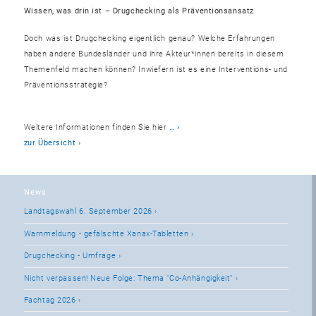
Wissen, was drin ist – Drugchecking als Präventionsansatz
Doch was ist Drugchecking eigentlich genau? Welche Erfahrungen
haben andere Bundesländer und ihre Akteur*innen bereits in diesem
Themenfeld machen können? Inwiefern ist es eine Interventions- und
Präventionsstrategie?
Weitere Informationen finden Sie hier
…
zur Übersicht
News
Landtagswahl 6. September 2026
Warnmeldung - gefälschte Xanax-Tabletten
Drugchecking - Umfrage
Nicht verpassen! Neue Folge: Thema "Co-Anhängigkeit"
Fachtag 2026